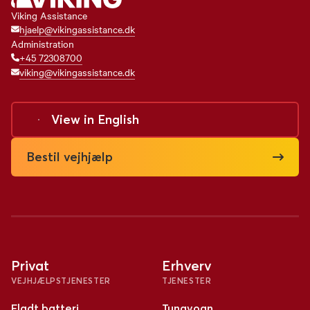
Viking Assistance
hjaelp@vikingassistance.dk
Administration
+45 72308700
viking@vikingassistance.dk
View in
English
Bestil vejhjælp
Privat
Erhverv
VEJHJÆLPSTJENESTER
TJENESTER
Fladt batteri
Tungvogn