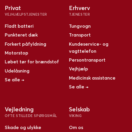
Privat
Erhverv
VEJHJÆLPSTJENESTER
TJENESTER
Fladt batteri
Tungvogn
Punkteret dæk
Transport
Forkert påfyldning
Kundeservice- og
vagttelefon
Motorstop
Persontransport
Løbet tør for brændstof
Vejhjælp
Udelåsning
Medicinsk assistance
Se alle →
Se alle →
Vejledning
Selskab
OFTE STILLEDE SPØRGSMÅL
VIKING
Skade og ulykke
Om os