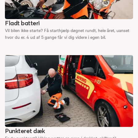
Fladt batteri
Vil bilen ikke starte? Få starthjælp døgnet rundt, hele året, uanset
hvor du er. 4 ud af 5 gange får vi dig videre i egen bil.
Punkteret dæk
Er du punkteret? Viking sætter en prop i dækket, skifter til