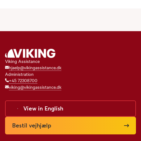
Viking Assistance
hjaelp@vikingassistance.dk
Administration
+45 72308700
viking@vikingassistance.dk
View in
English
Bestil vejhjælp