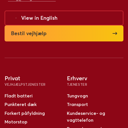
View in
English
Bestil vejhjælp
Privat
Erhverv
VEJHJÆLPSTJENESTER
TJENESTER
Fladt batteri
Tungvogn
Punkteret dæk
Transport
Forkert påfyldning
Kundeservice- og
vagttelefon
Motorstop