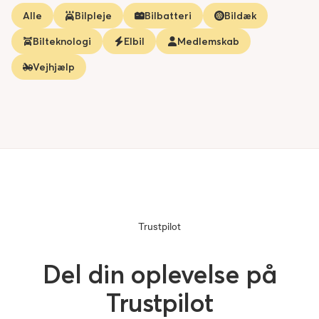
Alle
Bilpleje
Bilbatteri
Bildæk
Bilteknologi
Elbil
Medlemskab
Vejhjælp
Trustpilot
Del din oplevelse på
Trustpilot