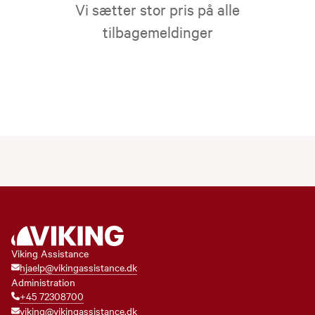
Vi sætter stor pris på alle
tilbagemeldinger
Viking Assistance
hjaelp@vikingassistance.dk
Administration
+45 72308700
viking@vikingassistance.dk