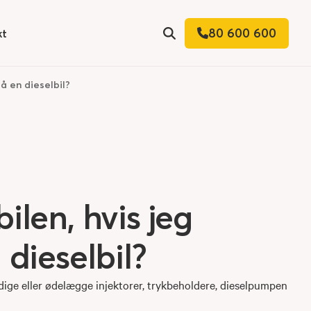
80 600 600
kt
 for
Søg
å en dieselbil?
ilen, hvis jeg
dieselbil?
kadige eller ødelægge injektorer, trykbeholdere, dieselpumpen