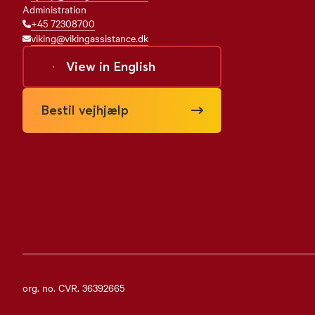
Administration
+45 72308700
viking@vikingassistance.dk
View in
English
Bestil vejhjælp
org. no. CVR. 36392665