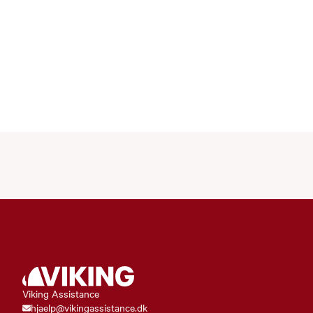
Viking Assistance
hjaelp@vikingassistance.dk