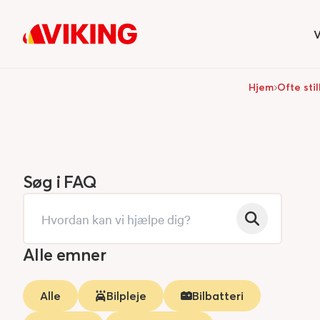
V
H
Hjem
Ofte sti
Søg i FAQ
Alle emner
Alle
Bilpleje
Bilbatteri