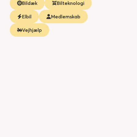
Bildæk
Bilteknologi
Elbil
Medlemskab
Vejhjælp