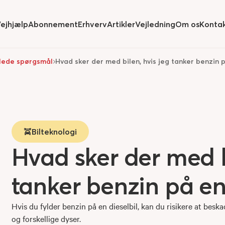
ejhjælp
Abonnement
Erhverv
Artikler
Vejledning
Om os
Konta
ide
submenu for
Hide
submenu for
Hide
submenu for
Hide
submenu
llede spørgsmål
Hvad sker der med bilen, hvis jeg tanker benzin p
Bilteknologi
Hvad sker der med b
tanker benzin på en 
Hvis du fylder benzin på en dieselbil, kan du risikere at bes
og forskellige dyser.