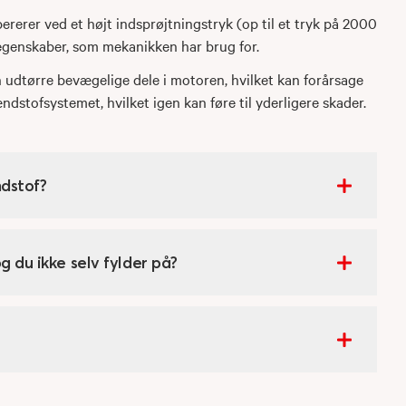
ererer ved et højt indsprøjtningstryk (op til et tryk på 2000
 egenskaber, som mekanikken har brug for.
nen udtørre bevægelige dele i motoren, hvilket kan forårsage
stofsystemet, hvilket igen kan føre til yderligere skader.
ndstof?
g du ikke selv fylder på?