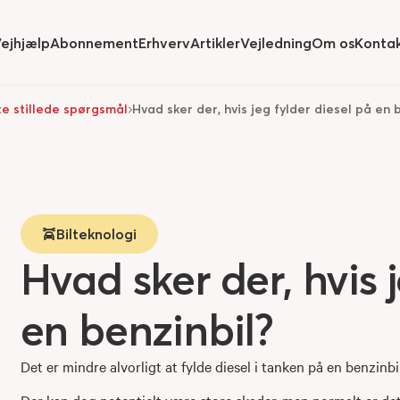
ejhjælp
Abonnement
Erhverv
Artikler
Vejledning
Om os
Konta
ide
submenu for
Hide
submenu for
Hide
submenu for
Hide
submenu
e stillede spørgsmål
Hvad sker der, hvis jeg fylder diesel på en 
Bilteknologi
Hvad sker der, hvis 
en benzinbil?
Det er mindre alvorligt at fylde diesel i tanken på en benzinb
Der kan dog potentielt være store skader, men normalt er det 