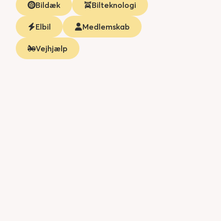
Bildæk
Bilteknologi
Elbil
Medlemskab
Vejhjælp