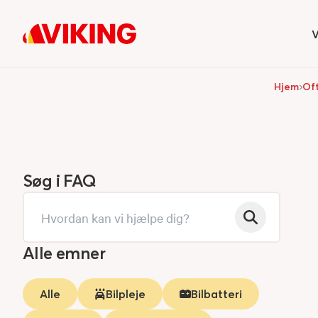
V
H
Hjem
Oft
Søg i FAQ
Alle emner
Alle
Bilpleje
Bilbatteri