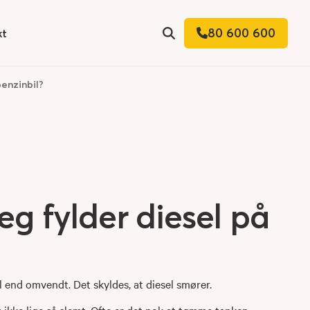
80 600 600
kt
 for
Søg
benzinbil?
jeg fylder diesel på
il end omvendt. Det skyldes, at diesel smører.
ikke lige så slemt. Ofte er det nok at tømme tanken,