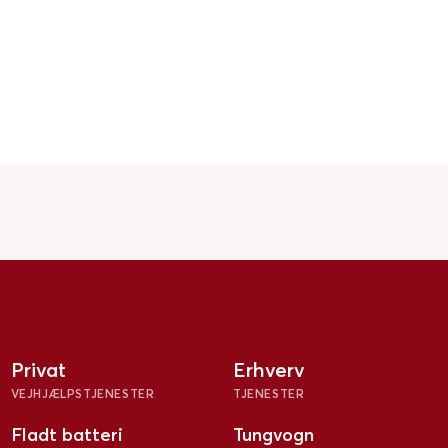
Privat
Erhverv
VEJHJÆLPSTJENESTER
TJENESTER
Fladt batteri
Tungvogn