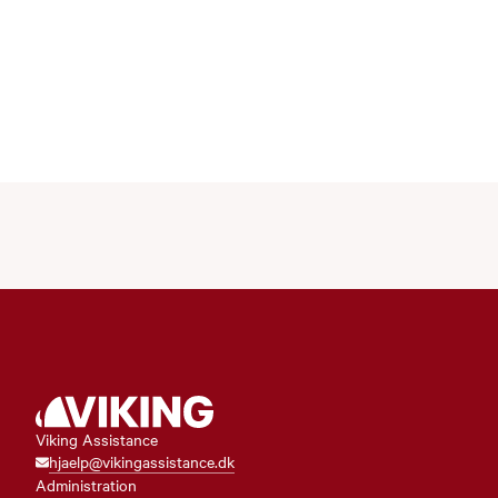
Viking Assistance
hjaelp@vikingassistance.dk
Administration