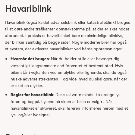
Havariblink
Havariblink (også kaldet advarselsblink eller katastrofeblink) bruges
til at gøre andre trafikanter opmærksomme på, at der er sket noget
uforudset. I praksis er havariblinket bare de almindelige blinklys,
der blinker samtidig på begge sider. Nogle moderne biler har også
et system, der aktiverer havariblinket ved hårde opbremsninger.
: Når du holder stille eller bevæger dig
Hvornår det bruges
væsentligt langsommere end forventet et bestemt sted. Hvis
bilen står i vejkanten ved en ulykke eller lignende, skal du også
huske advarselstrekanten – og vide, hvad du skal gøre, når der
er sket en ulykke.
: Der skal være mindst to orange lys
Regler for havariblink
foran og bagpå. Lysene på siden af bilen er valgfri. Når
havariblinket er aktiveret, skal føreren informeres herom med et
lys- og/eller lydsignal.