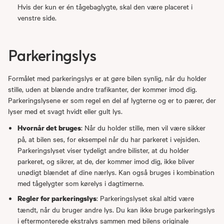
Hvis der kun er én tågebaglygte, skal den være placeret i
venstre side.
Parkeringslys
Formålet med parkeringslys er at gøre bilen synlig, når du holder
stille, uden at blænde andre trafikanter, der kommer imod dig.
Parkeringslysene er som regel en del af lygterne og er to pærer, der
lyser med et svagt hvidt eller gult lys.
: Når du holder stille, men vil være sikker
Hvornår det bruges
på, at bilen ses, for eksempel når du har parkeret i vejsiden.
Parkeringslyset viser tydeligt andre bilister, at du holder
parkeret, og sikrer, at de, der kommer imod dig, ikke bliver
unødigt blændet af dine nærlys. Kan også bruges i kombination
med tågelygter som kørelys i dagtimerne.
: Parkeringslyset skal altid være
Regler for parkeringslys
tændt, når du bruger andre lys. Du kan ikke bruge parkeringslys
i eftermonterede ekstralys sammen med bilens originale