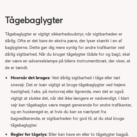
Tågebaglygter
Tågebaglygter er vigtigt sikkerhedsudstyr, når sigtbarheden er
dårlig. Ofte er det bare én ekstra pære, der lyser stærkt i en af
baglygterne. Dette gør dig mere synlig for andre trafikanter ved
dårlig sigtbarhed. Når du bruger tågelygter (både for og bag), skal
der være en advarselslampe på bilens instrumentbræt, der viser, at
de er tændt.
: Ved dårlig sigtbarhed i tåge eller tæt
Hvornår det bruges
snevejr. Det er især vigtigt at bruge tågebaglygter ved højere
hastighed, f.eks. på motorvej eller lignende, men det er også
vigtigt at slukke det, når det ikke længere er nødvendigt. I klart
vejr kan tågebaglys være meget generende for andre trafikanter,
og en huskeregel er, at hvis du kan se nærlyset fra
bagvedkørende, er sigtbarheden for god til, at du skal bruge
tågebaglygter.
: Biler kan have en eller to tågelygter bagpå.
Regler for tågelys