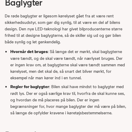
Baglygter
De røde baglygter er ligesom kørelyset gået fra at være rent
sikkerhedsudstyr, som gør dig synlig, til at være en del af bilens
design. Den nye LED-teknologi har givet bilproducenterne større
frihed til at designe baglygterne, så de skiller sig ud og gør bilen
både synlig og let genkendelig.
: Så længe det er mørkt, skal baglygterne
Hvornår det bruges
være tændt, og de skal være tændt, når nærlyset bruges. Der
er ingen krav om, at baglygterne skal være tændt sammen med
kørelyset, men det skal de, så snart det bliver mørkt, for
eksempel når man kører ind i en tunnel.
: Bilen skal have mindst to baglygter med
Regler for baglygter
rødt lys. Der er også særlige krav til, hvorfra de skal kunne ses,
og hvordan de må placeres på bilen. Der er ingen
begrænsninger for, hvor mange baglygter der må være på bilen,
så længe de opfylder kravene i køretøjsbestemmelserne.