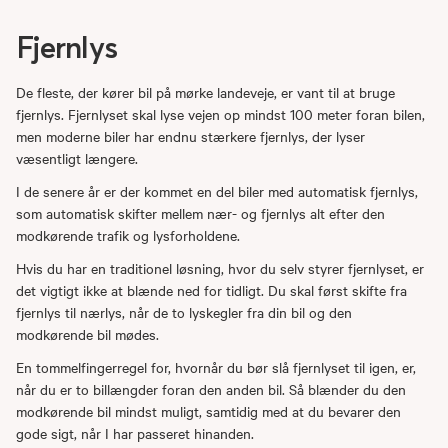
Fjernlys
De fleste, der kører bil på mørke landeveje, er vant til at bruge
fjernlys. Fjernlyset skal lyse vejen op mindst 100 meter foran bilen,
men moderne biler har endnu stærkere fjernlys, der lyser
væsentligt længere.
I de senere år er der kommet en del biler med automatisk fjernlys,
som automatisk skifter mellem nær- og fjernlys alt efter den
modkørende trafik og lysforholdene.
Hvis du har en traditionel løsning, hvor du selv styrer fjernlyset, er
det vigtigt ikke at blænde ned for tidligt. Du skal først skifte fra
fjernlys til nærlys, når de to lyskegler fra din bil og den
modkørende bil mødes.
En tommelfingerregel for, hvornår du bør slå fjernlyset til igen, er,
når du er to billængder foran den anden bil. Så blænder du den
modkørende bil mindst muligt, samtidig med at du bevarer den
gode sigt, når I har passeret hinanden.