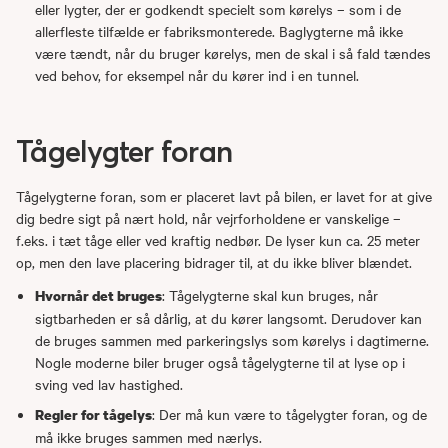
eller lygter, der er godkendt specielt som kørelys – som i de
allerfleste tilfælde er fabriksmonterede. Baglygterne må ikke
være tændt, når du bruger kørelys, men de skal i så fald tændes
ved behov, for eksempel når du kører ind i en tunnel.
Tågelygter foran
Tågelygterne foran, som er placeret lavt på bilen, er lavet for at give
dig bedre sigt på nært hold, når vejrforholdene er vanskelige –
f.eks. i tæt tåge eller ved kraftig nedbør. De lyser kun ca. 25 meter
op, men den lave placering bidrager til, at du ikke bliver blændet.
: Tågelygterne skal kun bruges, når
Hvornår det bruges
sigtbarheden er så dårlig, at du kører langsomt. Derudover kan
de bruges sammen med parkeringslys som kørelys i dagtimerne.
Nogle moderne biler bruger også tågelygterne til at lyse op i
sving ved lav hastighed.
: Der må kun være to tågelygter foran, og de
Regler for tågelys
må ikke bruges sammen med nærlys.