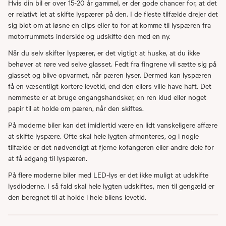
Hvis din bil er over 15-20 år gammel, er der gode chancer for, at det
er relativt let at skifte lyspærer på den. I de fleste tilfælde drejer det
sig blot om at løsne en clips eller to for at komme til lyspæren fra
motorrummets inderside og udskifte den med en ny.
Når du selv skifter lyspærer, er det vigtigt at huske, at du ikke
behøver at røre ved selve glasset. Fedt fra fingrene vil sætte sig på
glasset og blive opvarmet, når pæren lyser. Dermed kan lyspæren
få en væsentligt kortere levetid, end den ellers ville have haft. Det
nemmeste er at bruge engangshandsker, en ren klud eller noget
papir til at holde om pæren, når den skiftes.
På moderne biler kan det imidlertid være en lidt vanskeligere affære
at skifte lyspære. Ofte skal hele lygten afmonteres, og i nogle
tilfælde er det nødvendigt at fjerne kofangeren eller andre dele for
at få adgang til lyspæren.
På flere moderne biler med LED-lys er det ikke muligt at udskifte
lysdioderne. I så fald skal hele lygten udskiftes, men til gengæld er
den beregnet til at holde i hele bilens levetid.