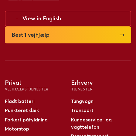
View in
English
Bestil vejhjælp
Privat
Erhverv
VEJHJÆLPSTJENESTER
TJENESTER
Fladt batteri
Tungvogn
Punkteret dæk
Transport
Forkert påfyldning
Kundeservice- og
vagttelefon
Motorstop