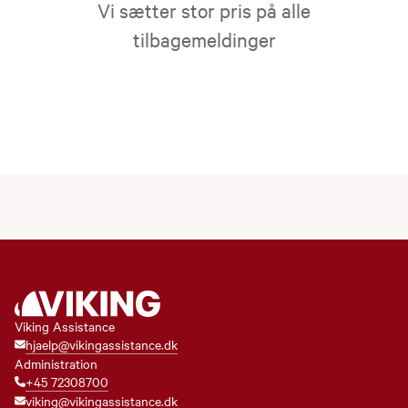
Vi sætter stor pris på alle
tilbagemeldinger
Viking Assistance
hjaelp@vikingassistance.dk
Administration
+45 72308700
viking@vikingassistance.dk