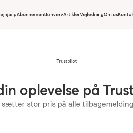
ejhjælp
Abonnement
Erhverv
Artikler
Vejledning
Om os
Konta
ide
submenu for
Hide
submenu for
Hide
submenu for
Hide
submenu
Trustpilot
din oplevelse på Trust
 sætter stor pris på alle tilbagemeldin