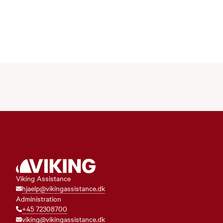
Viking Assistance
hjaelp@vikingassistance.dk
Administration
+45 72308700
viking@vikingassistance.dk