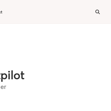
kt
 for
Søg
pilot
ger