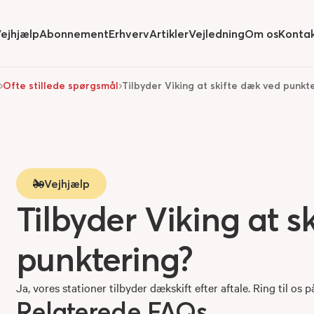
ejhjælp
Abonnement
Erhverv
Artikler
Vejledning
Om os
Konta
ide
submenu for
Hide
submenu for
Hide
submenu for
Hide
submenu
Ofte stillede spørgsmål
Tilbyder Viking at skifte dæk ved punkt
Vejhjælp
Tilbyder Viking at s
punktering?
Ja, vores stationer tilbyder dækskift efter aftale. Ring til os 
Relaterede FAQs