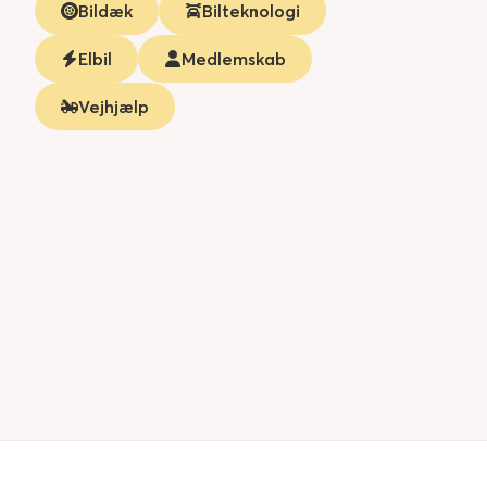
Bildæk
Bilteknologi
Elbil
Medlemskab
Vejhjælp