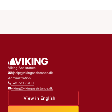
Viking Assistance
hjaelp@vikingassistance.dk
Administration
+45 72308700
viking@vikingassistance.dk
View in
English