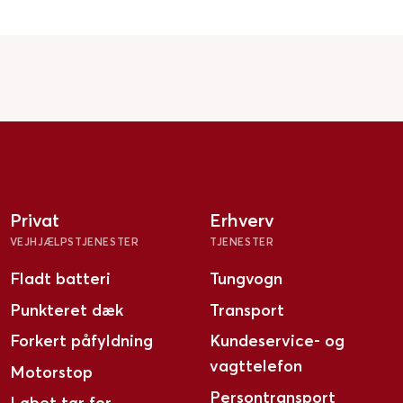
Privat
Erhverv
VEJHJÆLPSTJENESTER
TJENESTER
Fladt batteri
Tungvogn
Punkteret dæk
Transport
Forkert påfyldning
Kundeservice- og
vagttelefon
Motorstop
Persontransport
Løbet tør for