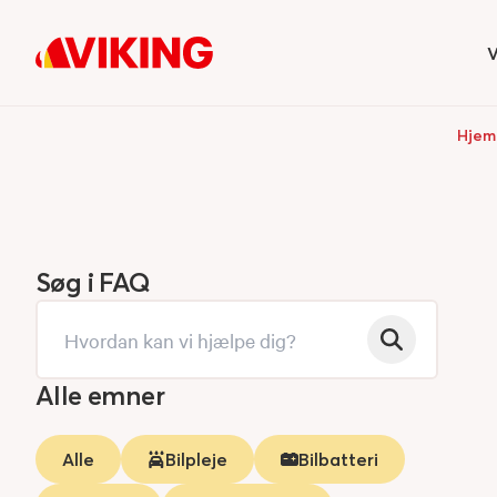
V
H
Hjem
Søg i FAQ
Alle emner
Alle
Bilpleje
Bilbatteri