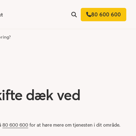
80 600 600
kt
 for
Søg
ering?
kifte dæk ved
på
80 600 600
for at høre mere om tjenesten i dit område.