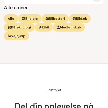
Alle emner
Alle
Bilpleje
Bilbatteri
Bildæk
Bilteknologi
Elbil
Medlemskab
Vejhjælp
Trustpilot
Del din oplevelse på