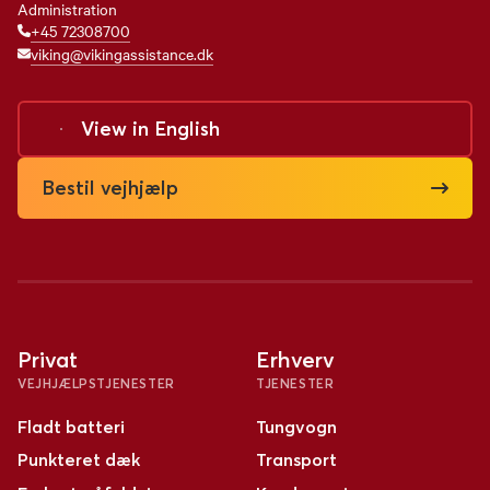
Administration
+45 72308700
viking@vikingassistance.dk
View in
English
Bestil vejhjælp
Privat
Erhverv
VEJHJÆLPSTJENESTER
TJENESTER
Fladt batteri
Tungvogn
Punkteret dæk
Transport