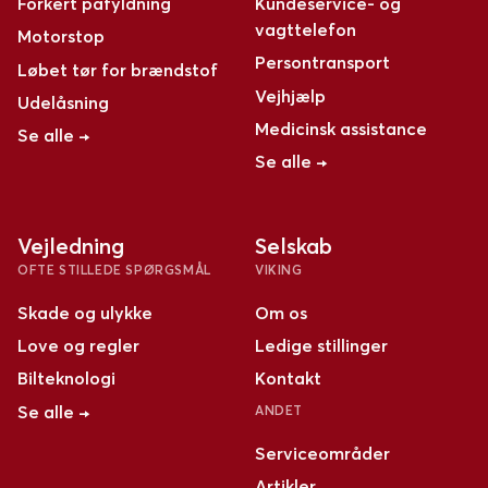
Forkert påfyldning
Kundeservice- og
vagttelefon
Motorstop
Persontransport
Løbet tør for brændstof
Vejhjælp
Udelåsning
Medicinsk assistance
Se alle →
Se alle →
Vejledning
Selskab
OFTE STILLEDE SPØRGSMÅL
VIKING
Skade og ulykke
Om os
Love og regler
Ledige stillinger
Bilteknologi
Kontakt
Se alle →
ANDET
Serviceområder
Artikler