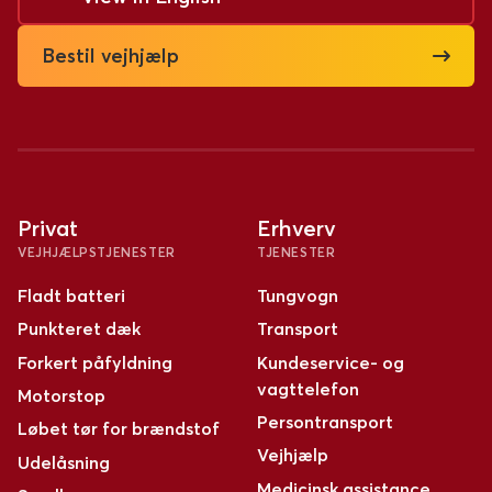
Bestil vejhjælp
Privat
Erhverv
VEJHJÆLPSTJENESTER
TJENESTER
Fladt batteri
Tungvogn
Punkteret dæk
Transport
Forkert påfyldning
Kundeservice- og
vagttelefon
Motorstop
Persontransport
Løbet tør for brændstof
Vejhjælp
Udelåsning
Medicinsk assistance