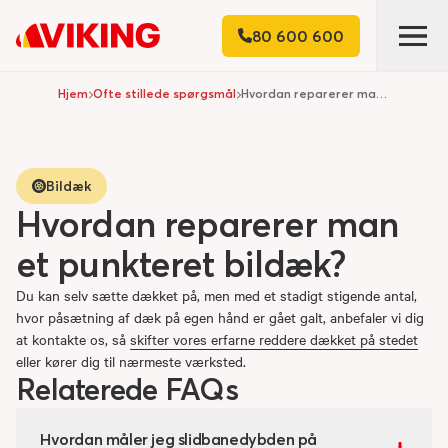
80 600 600
Hjem
Ofte stillede spørgsmål
Hvordan reparerer man et punkteret bildæk?
Bildæk
Hvordan reparerer man
et punkteret bildæk?
Du kan selv sætte dækket på, men med et stadigt stigende antal,
hvor påsætning af dæk på egen hånd er gået galt, anbefaler vi dig
at kontakte os, så
skifter vores erfarne reddere dækket på stedet
eller kører dig til nærmeste værksted.
Relaterede FAQs
Hvordan måler jeg slidbanedybden på