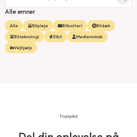
Alle emner
Alle
Bilpleje
Bilbatteri
Bildæk
Bilteknologi
Elbil
Medlemskab
Vejhjælp
Trustpilot
Del din oplevelse på