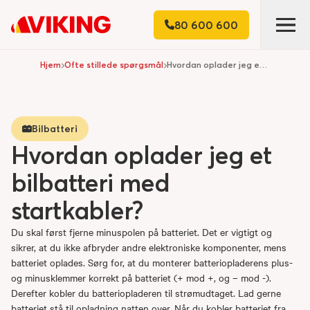
80 600 600
Hjem
Ofte stillede spørgsmål
Hvordan oplader jeg et bilbatteri med startkabler?
Bilbatteri
Hvordan oplader jeg et
bilbatteri med
startkabler?
Du skal først fjerne minuspolen på batteriet. Det er vigtigt og
sikrer, at du ikke afbryder andre elektroniske komponenter, mens
batteriet oplades. Sørg for, at du monterer batteriopladerens plus-
og minusklemmer korrekt på batteriet (+ mod +, og – mod -).
Derefter kobler du batteriopladeren til strømudtaget. Lad gerne
batteriet stå til opladning natten over. Når du kobler batteriet fra