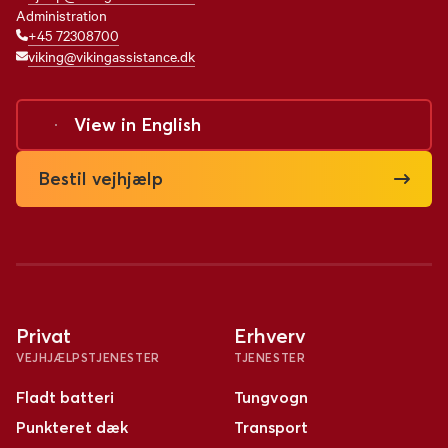
Administration
+45 72308700
viking@vikingassistance.dk
View in
English
Bestil vejhjælp
Privat
Erhverv
VEJHJÆLPSTJENESTER
TJENESTER
Fladt batteri
Tungvogn
Punkteret dæk
Transport