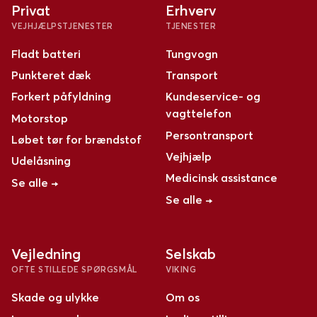
Privat
Erhverv
VEJHJÆLPSTJENESTER
TJENESTER
Fladt batteri
Tungvogn
Punkteret dæk
Transport
Forkert påfyldning
Kundeservice- og
vagttelefon
Motorstop
Persontransport
Løbet tør for brændstof
Vejhjælp
Udelåsning
Medicinsk assistance
Se alle →
Se alle →
Vejledning
Selskab
OFTE STILLEDE SPØRGSMÅL
VIKING
Skade og ulykke
Om os