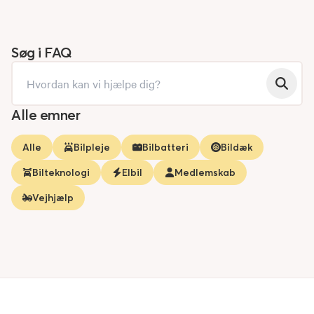
Søg i FAQ
Alle emner
Alle
Bilpleje
Bilbatteri
Bildæk
Bilteknologi
Elbil
Medlemskab
Vejhjælp