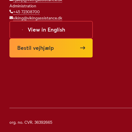
Administration
+45 72308700
viking@vikingassistance.dk
View in
English
Bestil vejhjælp
org. no. CVR. 36392665