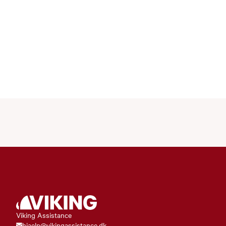
Viking Assistance
hjaelp@vikingassistance.dk