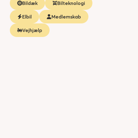
Bildæk
Bilteknologi
Elbil
Medlemskab
Vejhjælp