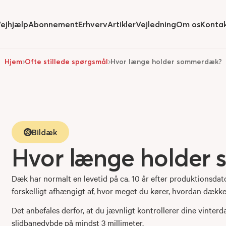
ejhjælp
Abonnement
Erhverv
Artikler
Vejledning
Om os
Konta
ide
submenu for
Hide
submenu for
Hide
submenu for
Hide
submenu
Hjem
Ofte stillede spørgsmål
Hvor længe holder sommerdæk?
Bildæk
Hvor længe holder
Dæk har normalt en levetid på ca. 10 år efter produktionsd
forskelligt afhængigt af, hvor meget du kører, hvordan dækk
Det anbefales derfor, at du jævnligt kontrollerer dine vinterd
slidbanedybde på mindst 3 millimeter.