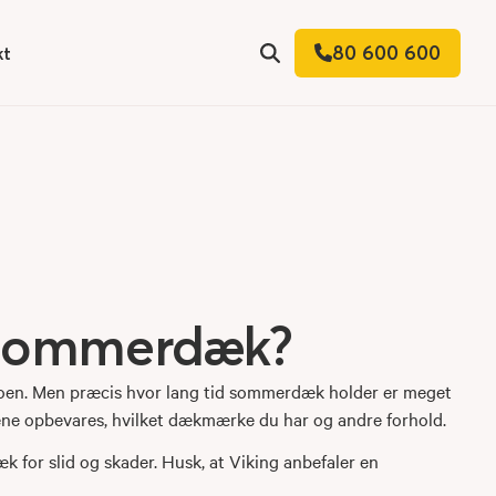
80 600 600
kt
 for
Søg
 sommerdæk?
atoen. Men præcis hvor lang tid sommerdæk holder er meget
ene opbevares, hvilket dækmærke du har og andre forhold.
æk for slid og skader. Husk, at Viking anbefaler en