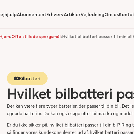
ejhjælp
Abonnement
Erhverv
Artikler
Vejledning
Om os
Konta
ide
submenu for
Hide
submenu for
Hide
submenu for
Hide
submenu
Hjem
Ofte stillede spørgsmål
Hvilket bilbatteri passer til min bil
Bilbatteri
Hvilket bilbatteri pas
Der kan være flere typer batterier, der passer til din bil. Det 
egnede batterier. Du kan også søge efter bilmærke og model el
Er du ikke sikker på, hvilket
bilbatteri
passer til din bil? Ring 
så finder vores kundekonsulenter ud af, hvilket batteri passer t