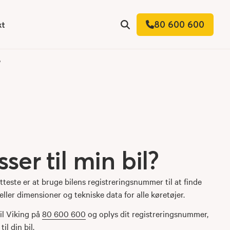
80 600 600
kt
 for
Søg
?
ser til min bil?
letteste er at bruge bilens registreringsnummer til at finde
ler dimensioner og tekniske data for alle køretøjer.
til Viking på
80 600 600
og oplys dit registreringsnummer,
il din bil.