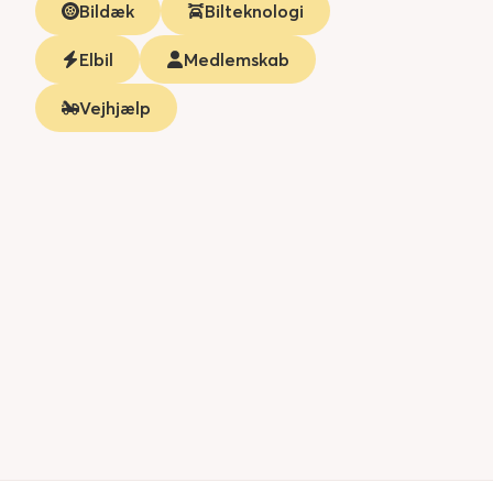
Bildæk
Bilteknologi
Elbil
Medlemskab
Vejhjælp