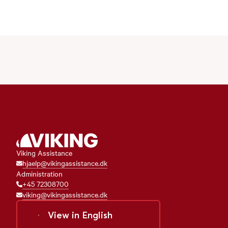
Viking Assistance
hjaelp@vikingassistance.dk
Administration
+45 72308700
viking@vikingassistance.dk
View in
English