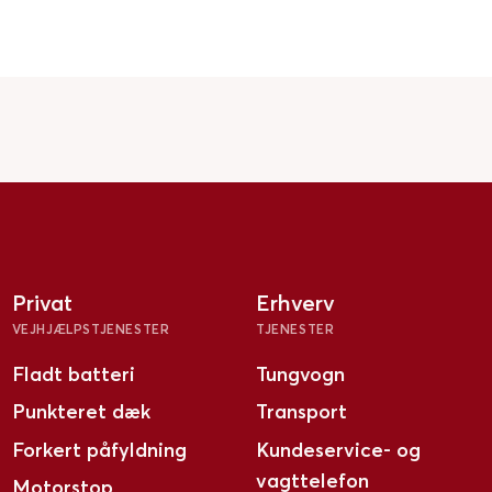
Privat
Erhverv
VEJHJÆLPSTJENESTER
TJENESTER
Fladt batteri
Tungvogn
Punkteret dæk
Transport
Forkert påfyldning
Kundeservice- og
vagttelefon
Motorstop