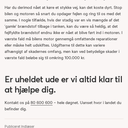
Har du derimod nået at køre et stykke vej, kan det koste dyrt. Stop
bilen og motoren så snart du opdager fejlen og ring til os med det
samme. I nogle tilfælde, hvis der stadig var en vis mængde af det
‘gamle’ brændstof tilbage i tanken, kan du være så heldig, at det
fejlfyldte brændstof endnu ikke er nået at blive ført ind i motoren. I
værste fald må bilens motor gennemgå omfattende reparationer
eller måske helt udskiftes. Udgifterne til dette kan variere
afhængigt af skadernes omfang, men kan ved betydelige skader i
værste fald beløbe sig til omkring 100.000 kr.
Er uheldet ude er vi altid klar til
at hjælpe dig.
Kontakt os på
80 600 600
– hele døgnet. Uanset hvor i landet du
befinder dig.
Publiceret
Indlæser