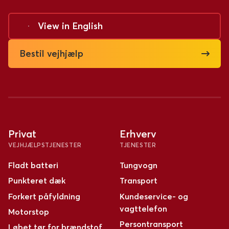
View in
English
Bestil vejhjælp
Privat
Erhverv
VEJHJÆLPSTJENESTER
TJENESTER
Fladt batteri
Tungvogn
Punkteret dæk
Transport
Forkert påfyldning
Kundeservice- og
vagttelefon
Motorstop
Persontransport
Løbet tør for brændstof