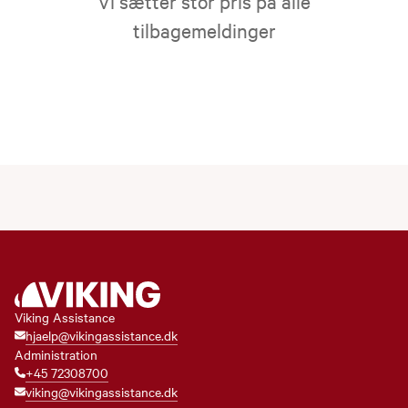
Vi sætter stor pris på alle
tilbagemeldinger
Viking Assistance
hjaelp@vikingassistance.dk
Administration
+45 72308700
viking@vikingassistance.dk