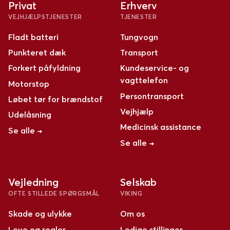
Privat
Erhverv
VEJHJÆLPSTJENESTER
TJENESTER
Fladt batteri
Tungvogn
Punkteret dæk
Transport
Forkert påfyldning
Kundeservice- og
vagttelefon
Motorstop
Persontransport
Løbet tør for brændstof
Vejhjælp
Udelåsning
Medicinsk assistance
Se alle →
Se alle →
Vejledning
Selskab
OFTE STILLEDE SPØRGSMÅL
VIKING
Skade og ulykke
Om os
Love og regler
Ledige stillinger