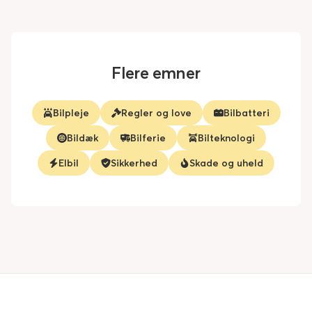
Flere emner
Bilpleje
Regler og love
Bilbatteri
Bildæk
Bilferie
Bilteknologi
Elbil
Sikkerhed
Skade og uheld